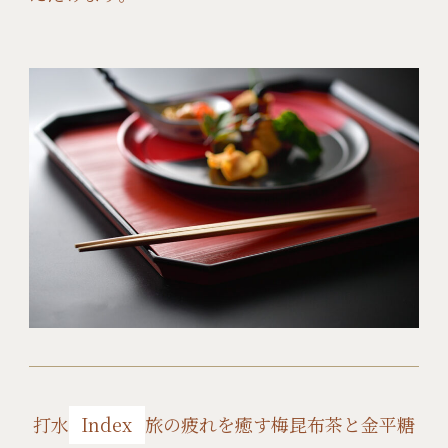
打水
Index
旅の疲れを癒す梅昆布茶と金平糖