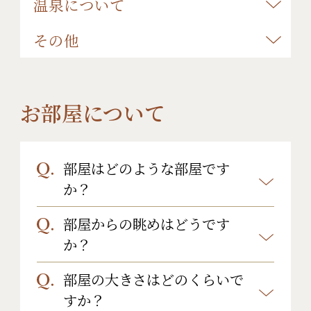
温泉について
その他
お部屋について
部屋はどのような部屋です
か？
部屋からの眺めはどうです
特別洋室、和室と部屋タイプがござ
か？
います。詳しくは
こちらのページ
を
ご覧下さい。
部屋の大きさはどのくらいで
眼下に四万川が流れており、お部屋
すか？
からご覧いただけます。※お部屋タ