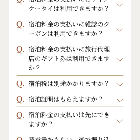
さいませ。
また、自社HP、じゃらんnetではオ
ケータイは利用できますか？
3日前：50％
利用頂けます。
仕入れ状況によりご用意できない場
ンラインカード決済もご利用いただ
2日前：50％
■VISA
宿泊料金の支払いに雑誌のク
申し訳ございませんが、ご利用いた
合もござますのでご了承下さいま
けます。
前日：70％
■MasterCard
ーポンは利用できますか？
だけません。
せ。
当日：100％
宿泊料金の支払いに旅行代理
申し訳ございませんが、ご利用いた
無連絡キャンセル：100%
店のギフト券は利用できます
だけません。
※宿泊料金に対しての％です。
か？
宿泊税は別途かかりますか？
申し訳ございませんが、ご利用いた
だけません。
宿泊証明はもらえますか？
入湯税を大人お一人様150円いただい
ております。
宿泊料金の支払いは先にでき
はい。ご用意いたします。
ますか？
チェックイン時にお申し付けくださ
い。
請求書をもらい、後で振り込