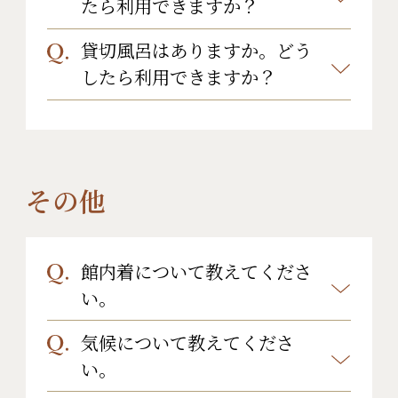
すので、ぜひご利用ください。
たら利用できますか？
貸切風呂はありますか。どう
当館には岩盤浴はございません。
したら利用できますか？
はい。当館には貸切風呂が１つあり
ます。カップルやご家族でゆっくりと
プライベートな時間をお過ごしくだ
その他
さい。
貸切風呂ご利用時間 6：00～23：00
館内着について教えてくださ
い。
予約不要で空いていれば何度も入浴
気候について教えてくださ
可能ですが、１回のご入浴は30分で
基本の館内着として「作務衣(さむ
い。
お願いいたします。内側から鍵を掛
え)」をご用意しておりますが、浴衣