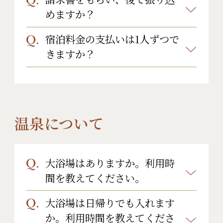
はい。事前振込が可能でございま
めますか？
す。
宿泊料金の支払いは1人ずつで
はい。対応可能です。
きますか？
詳細はフロントまでお問い合わせく
ださい。
はい。対応可能です。
※対応にお時間がかかる場合もござ
いますので、お時間には余裕を持っ
温泉について
てフロントにお越しいただけますよ
うお願いいたします。
大浴場はありますか。利用時
間を教えてください。
大浴場は日帰りでも入れます
はい、1階にございます。入れ替えは
か。利用時間を教えてくださ
なく、24時間ご利用いただけます。