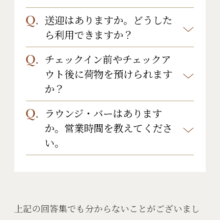
場合によっては救急車を呼ぶなどの
64-2314)
少ないです。
下記のコンビニが当館への道のりま
送迎はありますか。どうした
例年11月頃～3月頃までは必要です。
対応もさせていただきます。
平均最低気温が -２度、最高気温は3
での最後のコンビニでございます。
ら利用できますか？
スタッドレスタイヤの装着をお勧め
度となります。
ご入り用の際はそちらのコンビニを
しております。
チェックイン前やチェックア
「四万温泉」というバス停より送迎
ご利用ください。
ウト後に荷物を預けられます
を行っております。
か？
■セブンイレブン 中之条バイパス店
送迎ご希望の場合は当館にご一報下
住所：中之条町大字伊勢町31-6
さいませ。
ラウンジ・バーはあります
フロントにて承っております。
か。営業時間を教えてくださ
TEL：0279-69-7030
Tel:0279-64-2314
お気軽にお申し付けくださいませ。
い。
E-mailinfo@yoshimoto.jp
当館にバーはございません。
上記の回答集でも分からないことがございまし