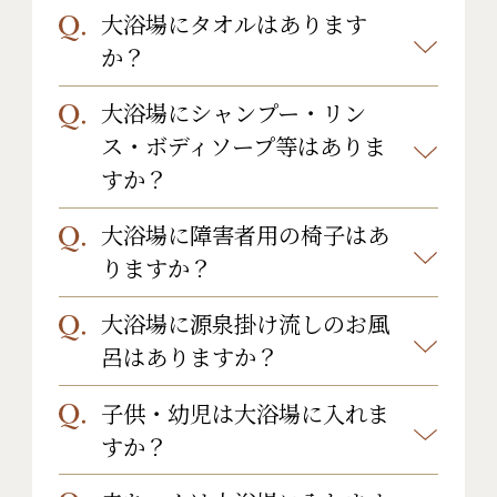
ます。
大浴場にタオルはあります
大浴場は男女それぞれ1ヶ所です。浴
か？
槽は内湯と露天風呂がございます。
大浴場にシャンプー・リン
大浴場にはタオルのご用意がないた
ス・ボディソープ等はありま
め、お部屋にございますフェイスタオ
すか？
ル・バスタオルをお持ち下さい。
大浴場に障害者用の椅子はあ
大浴場には下記をご用意しておりま
りますか？
す。
大浴場に源泉掛け流しのお風
大浴場には障がい者用の椅子はあり
■シャンプー
呂はありますか？
ません。ご了承くださいませ。
■リンス
子供・幼児は大浴場に入れま
■ボディソープ
当館の大浴場は源泉かけ流しではご
すか？
■洗顔クリーム
ざいません。循環式となります。
■メイク落とし(女性風呂のみ)