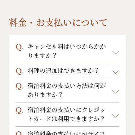
だきます。
ご用意しております。ご朝食は通常
大人と同じものとなりますが、ご朝
料金・お支払いについて
食もお子様用をご希望のお客様は変
更いただけできますのでお申し付け
キャンセル料はいつからかか
ください。
こちらからご確認くださ
りますか？
い。
料理の追加はできますか？
キャンセル料は以下の通りとなりま
す。
宿泊料金の支払い方法は何が
はい。追加料理のご注文は当日の午
ご宿泊日の
ありますか？
後6時まで承っております。事前にご
7日前：30％
注文の場合、お電話(0279-64-2314)
宿泊料金の支払いにクレジッ
現金、クレジットカード、銀行振込
6日前：30％
または、メール
トカードは利用できますか？
（事前のみ）がご利用いただけま
5日前：30％
(info@yoshimoto.jp)までご連絡下
す。
宿泊料金の支払いにおサイフ
4日前：30％
はい。下記のクレジットカードがご