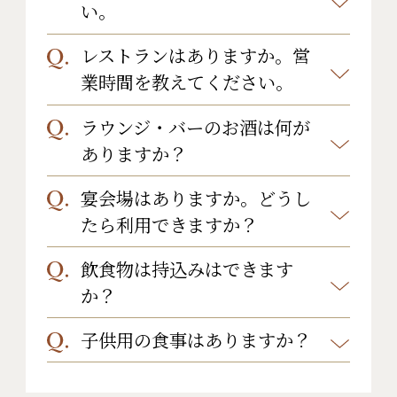
(info@yoshimoto.jp)又は、お電話
い。
(0279-64-2314)までご連絡下さいま
レストランはありますか。営
お造りの清流三点盛でございます。
せ。出来る限りご希望に応えたいと
業時間を教えてください。
群馬県産の物を使用しております。
思いますが、難しい場合にはご連絡
中でも、銀光は最高級のニジマスで
ラウンジ・バーのお酒は何が
をさせていただきます。
当館にはレストランはございませ
ございます。ぜひ、ご賞味くださいま
ありますか？
ん。
せ。
当館から徒歩15分圏内に数件の飲食
宴会場はありますか。どうし
ビール、焼酎、日本酒、梅酒など各種
店がございます。
たら利用できますか？
ご用意しております。
※他の周辺の飲食店についてはスタ
飲食物は持込みはできます
当館には宴会場はございません。
ッフにお尋ねください。
か？
子供用の食事はありますか？
はい。お持ち込み可能です。
持ち込み料としてお一人様500円いた
お子様プレート（1,900円・税抜）を