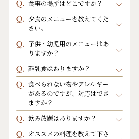
ご来館後のお客様はフロントまでご
食事の場所はどこですか？
ご希望に応じて、お部屋食でご夕食
場合がございます。ご了承下さいま
い。
連絡ください（内線9番 ）。
をお召し上がりいただけます。
せ。
夕食のメニューを教えてくだ
朝食、夕食ともにお部屋食か1階のお
ご来館前のお客様は、お電話(0279-
チェックインの際にお申し付けくださ
さい。
食事処個室からお選びいただけま
64-2314)または、メール
いませ。
す。
(info@yoshimoto.jp)まで後お連絡
子供・幼児用のメニューはあ
地元産の素材を活かした創作和会席
※プランによりお食事場所が決まっ
りますか？
下さい。
をご用意しております。
ている場合がございます。ご了承下
ご来館後のお客様は内線にてご連絡
※プランによって異なります。
離乳食はありますか？
はい。小学生のお子さんには、大人
さいませ。
下さい。(内線9番)
の方とほとんど同じお食事をご用意
食べられない物やアレルギー
離乳食のご提供はありません。
しております。また、お子様ランチ
があるのですが、対応はでき
ご了承下さいませ。
もございます。
こちらからご確認く
ますか？
ださい。
飲み放題はありますか？
はい。ご予約の際もしくは、ご宿泊3
お子様サポート
も合わせてご覧下さ
日前までにメール
オススメの料理を教えて下さ
い。
飲み放題はございません。