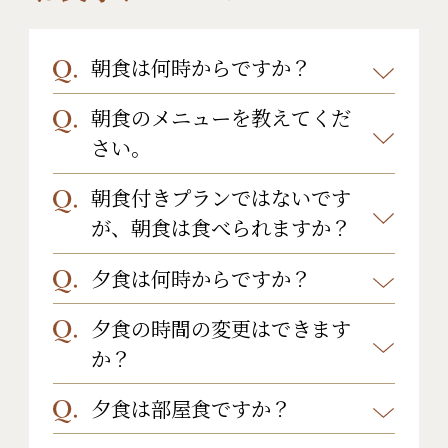
金でチェックアウトを１時間ご延長
いただけます。
朝食は何時からですか？
露天風呂付及び特別室（桐・樅・
朝食のメニューを教えてくだ
8：00、8：30からお選びいただけま
欅・竹）のお部屋は、一組様3,300円
さい。
す。
(税込)の追加料金でチェックアウトを
朝食付きプランではないです
１時間ご延長いただけます。
朝食は和御膳でございます。
が、朝食は食べられますか？
※最長で12:00までご利用いただけま
す。
夕食は何時からですか？
はい。プラス料金でご利用いただけ
ます。
夕食の時間の変更はできます
スタート時間が18：00、18：30、
ご希望の場合、ご来館前のお客様
か？
19：00 からお選びいただけます。
は、ご予約時にお申し付けくださ
ご到着のお時間によっては付き次第
夕食は部屋食ですか？
はい。承っております。
い。
すぐご夕食をご用意させていただく
新たなご希望時間をお知らせくださ