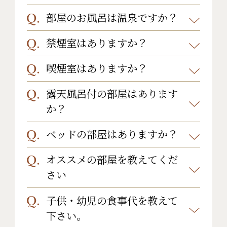
イプにより景色をお楽しみいただけ
部屋のお風呂は温泉ですか？
お部屋の大きさは下記の通りです。
ないお部屋もございます。詳細は客
・特別洋室「竹」：74帖（平米）※
禁煙室はありますか？
はい。客室のお風呂は温泉です。ご
室の説明をご確認下さい。
浴室含む
ゆっくりお楽しみください。
喫煙室はありますか？
当館は全室禁煙室となっておりま
・檜露天風呂付き客室｢桐」：16帖
※お部屋により異なる場合がござい
す。
（平米）＋次の間+テラス
露天風呂付の部屋はあります
当館は全室禁煙室となっており、喫
ます。
・石半露天風呂付き客室｢欅」：16帖
か？
煙室はございません。
（平米）+テラス
玄関近くに喫煙スペースをご用意し
ベッドの部屋はありますか？
露天風呂付きのお部屋は全部で3部屋
・信楽焼露天風呂付き客室「樅」：
ております。
ございます。桐、欅、樅です。お部屋
オススメの部屋を教えてくだ
16帖(平米)
ベッドのお部屋は３部屋ございま
により露天風呂の種類が異なりま
さい
・一般客室 ユニットバス・トイレ
す。ご希望の場合は「竹、欅、栗」
す。
付：16帖(平米)+ユニットバス
をご選択下さいませ。
子供・幼児の食事代を教えて
「特別洋室 竹」(74平米)がオススメ
・一般客室 トイレ付き：16帖(平米)
下さい。
です。当館で唯一のベッドタイプのお