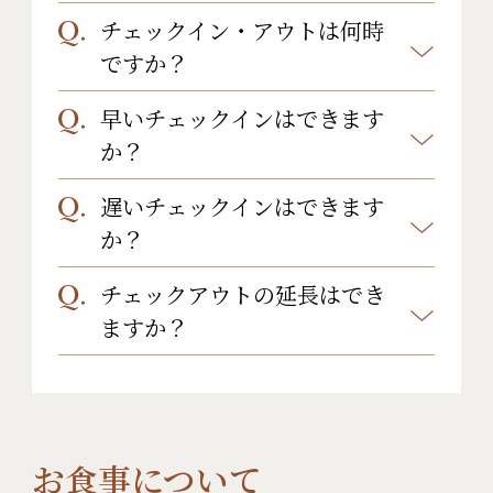
部屋です。広々とした専用の浴室に
チェックイン・アウトは何時
お子様の基本料金は以下の通りで
はジェットバスと足湯がございま
ですか？
す。
す。ごゆっくりと2人だけの時間をお
早いチェックインはできます
基本として、チェックイン15:00、チ
・小学生：大人料金から10,000円引
過ごしください。
か？
ェックアウト10:00となっておりま
き
詳しくは
こちらのページ
をご覧下さ
す。
遅いチェックインはできます
・幼児：食事、お布団付き 8,640円
お部屋の準備が完了している場合
い。
ご宿泊プランにより異なることもご
か？
(税込)
は、早めのチェックインが可能な場合
ざいますので、各ご宿泊プランをご
食事付き 7,560円(税込)
があります。スタッフにお申し付け
チェックアウトの延長はでき
18：00までのチェックインとなりま
確認ください。
お布団付き 3,240円(税込)
下さいませ。準備が完了していない
ますか？
す。18時以降になる場合は事前にご
食事、お布団無し 2,160円(税込)
場合はフロントにてお待ちいただく
相談下さい。（お電話：0279-64-
スタンダードタイプ（一般客室・ユニ
事も可能でございます。（お電話：
2314）
お子様サポート
もご覧下さい。
ットバス付き一般客室・栗）のお部
0279-64-2314）
屋は、一組様2,200円(税込)の追加料
お食事について