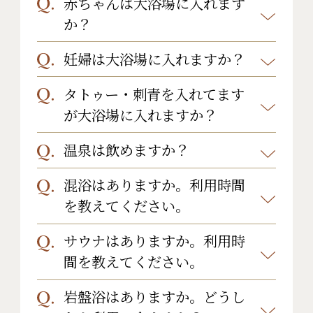
赤ちゃんは大浴場に入れます
特に年齢の制限は設けておりません
■ボディクリーム
か？
が、温泉の為床が滑りやすくなって
おりますのでお気を付けてご利用下
妊婦は大浴場に入れますか？
特に年齢の制限は設けておりません
さいませ。
が、温泉の為床が滑りやすくなって
タトゥー・刺青を入れてます
はい、ご利用いただけます。
おりますのでお気を付けてご利用く
が大浴場に入れますか？
但し、温泉の為床が滑りやすくなっ
ださいませ。ベビーソープのご用意ご
ておりますので十分にお気を付けく
温泉は飲めますか？
申し訳ございませんが、タトゥー・
ざいますのでご利用ください。
ださいませ。また、長湯にはご注意
刺青のある方のご利用はお断りいた
混浴はありますか。利用時間
申し訳ございませんが、当施設の温
くださいませ。
しております。
を教えてください。
泉はお飲みいただけません。
サウナはありますか。利用時
混浴風呂はございません。
間を教えてください。
男性湯、女性湯のみになります。
また、貸切風呂のご用意もございま
岩盤浴はありますか。どうし
当館にはサウナはございません。