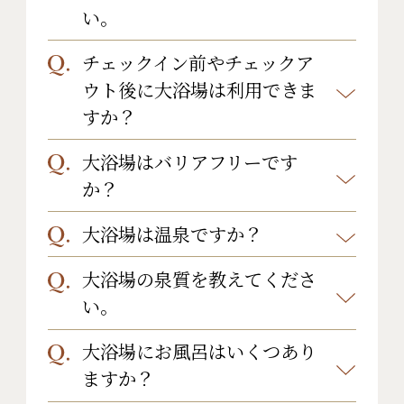
い。
チェックイン前やチェックア
大浴場はご宿泊のお客様のみご利用
ウト後に大浴場は利用できま
可能となっております。ご了承くだ
すか？
さいませ。
大浴場はバリアフリーです
いいえ。ご利用いただくことはでき
か？
ません。大浴場は宿泊期間中(チェッ
クイン後・チェックアウト前)ご利用
大浴場は温泉ですか？
一部手すりのご用意はございます
いただけます。
が、完全バリアフリーではございま
大浴場の泉質を教えてくださ
はい。温泉でございます。
せん。露天風呂に行くときには数段
い。
温度調節の為一部循環をかけており
の階段がございます。
ます。
大浴場にお風呂はいくつあり
カルシウム・ナトリウム―硫酸塩温
ますか？
泉(アルカリ性低張性高温泉)でござい