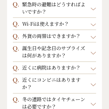
けると外の看板の灯りが付きますの
もございますのでお気軽にお申し付
緊急時の避難はどうすればよ
四万温泉は桜の見頃が４月末〜５月
で、灯りが消えている時にご利用く
けください。
いですか？
上旬と遅めです。
ださい。
4月下旬の平均最低気温5度、最高気
Wi-Fiは使えますか？
艶やかな色浴衣（有料）の用意もご
客室のファイルの中に避難経路の図
温は11度です。
ざいます。
がございます。1階の玄関が非常口に
外貨の両替はできますか？
全客室および館内にてWi-Fi無料接続
夏でも朝晩は涼しく、平均の最低気
なります。
サービスをご利用いただけます。
温は24度、最高気温は30度です。
誕生日や記念日のサプライズ
申し訳ございませんが、承っており
また、場合により避難場所が替る場
は何がありますか？
11月に入ると寒さが増しますのでダ
ません。
合がございますので、係員の指示に
ウンジャケットの着用をおすすめい
従って下さい。
近くに病院はありますか？
ケーキを有料にて承っております。
たします。
※ケーキのご注文は、ご利用日の3日
近くにコンビニはあります
当館の近くに病院はございません。
11月上旬の平均の最低気温5度、最高
前までにご連絡ください。
か？
ご気分やご体調が優れない等がござ
気温は11度です。
いましたら、まずはフロントまでご
その他、詳しいことは当館までお問
12月下旬から２月下旬は、雪が舞う
冬の道路ではタイヤチェーン
当館の近くにコンビニはございませ
連絡くださいませ。(内線9番)
は必要ですか？
い合わせくださいませ。(TEL：0279-
ことが多いですが豪雪になることは
ん。