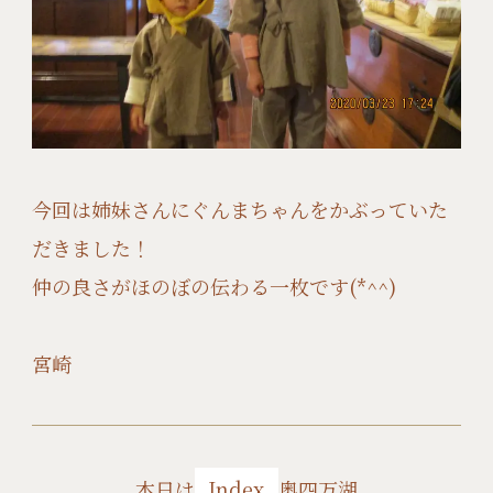
今回は姉妹さんにぐんまちゃんをかぶっていた
だきました！
仲の良さがほのぼの伝わる一枚です(*^^)
宮崎
本日は
Index
奥四万湖